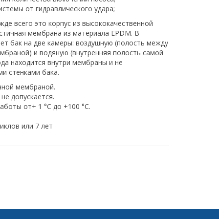
истемы от гидравлического удара;
жде всего это корпус из высококачественной
астичная мембрана из материала EPDM. В
ет бак на две камеры: воздушную (полость между
мбраной) и водяную (внутренняя полость самой
да находится внутри мембраны и не
ми стенками бака.
нной мембраной.
 не допускается.
боты от+ 1 °С до +100 °С.
иклов или 7 лет