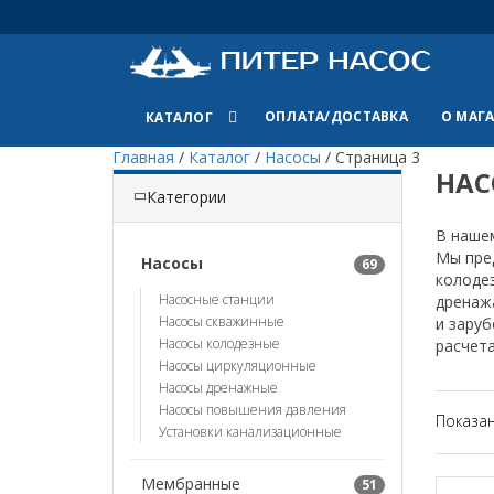
ОПЛАТА/ДОСТАВКА
О МАГ
КАТАЛОГ
Главная
/
Каталог
/
Насосы
/
Страница 3
НАС
Категории
В нашем
Мы пред
Насосы
69
колодез
Насосные станции
дренажа
Насосы скважинные
и зару
Насосы колодезные
расчет
Насосы циркуляционные
Насосы дренажные
Насосы повышения давления
Показа
Установки канализационные
Мембранные
51