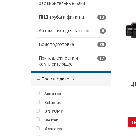
расширительные баки
ПНД трубы и фитинги
13
Автоматика для насосов
8
Водоподготовка
39
Принадлежности и
17
комплектующие
Производитель
Ц
W
Акватек
Belamos
UNIPUMP
Wester
П
Джилекс