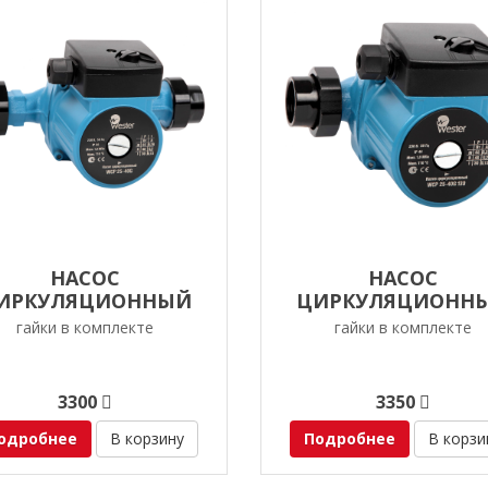
НАСОС
НАСОС
ИРКУЛЯЦИОННЫЙ
ЦИРКУЛЯЦИОНН
ESTER WCP 25-40G
WESTER WCP 25-40G 1
гайки в комплекте
гайки в комплекте
3300
3350
одробнее
В корзину
Подробнее
В корзи