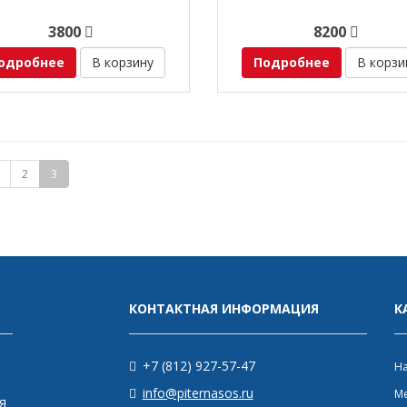
3800
8200
одробнее
В корзину
Подробнее
В корзи
2
3
КОНТАКТНАЯ ИНФОРМАЦИЯ
К
+7 (812) 927-57-47
Н
info@piternasos.ru
М
я